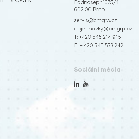
TLEBLOWER
Podnásepní 375/1
602 00 Brno
servis@bmgrp.cz
objednavky@bmgrp.cz
T: +420 545 214 915
F: + 420 545 573 242
Sociální média