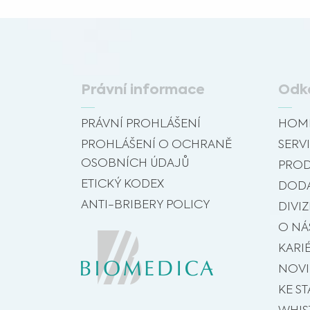
Právní informace
Odk
PRÁVNÍ PROHLÁŠENÍ
HOM
PROHLÁŠENÍ O OCHRANĚ
SERVI
OSOBNÍCH ÚDAJŮ
PROD
ETICKÝ KODEX
DODA
ANTI-BRIBERY POLICY
DIVIZ
O NÁ
KARI
NOV
KE ST