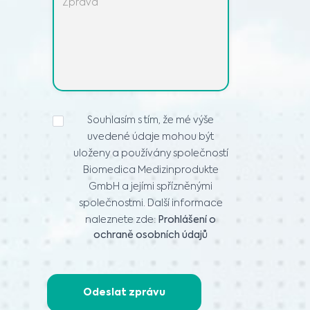
PROHLÁŠENÍ
Souhlasím s tím, že mé výše
O
uvedené údaje mohou být
OCHRANĚ
OSOBNÍCH
uloženy a používány společností
ÚDAJŮ
*
Biomedica Medizinprodukte
GmbH a jejími spřízněnými
společnostmi. Další informace
naleznete zde:
Prohlášení o
ochraně osobních údajů
Odeslat zprávu