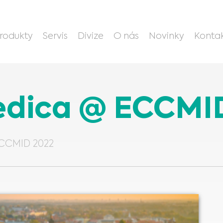
rodukty
Servis
Divize
O nás
Novinky
Konta
dica @ ECCMI
CCMID 2022