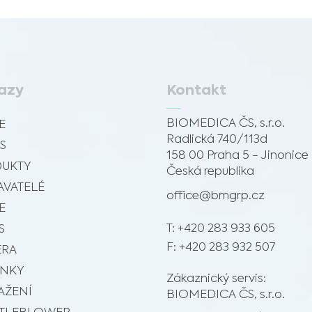
Medical Advice Disclaimer
ODMÍTNUTÍ ODPOVĚDNOSTI: TYTO WEBOVÉ STRÁNKY NEPOSKYTUJÍ
ZDRAVOTNICKÉ PORADENSTVÍ
Informace, včetně textu, grafiky, obrázků a dalších materiálů obsažených na těchto
webových stránkách, mají informativní charakter a někdy jsou určeny pouze
zdravotnickým pracovníkům. Vlastník těchto webových stránek nenese odpovědnost za
jakékoli chyby, nepřesnosti nebo nesrovnalosti, které mohou tyto stránky nebo
odkazovaný obsah obsahovat.
azy
Kontakt
Materiál na těchto stránkách nenahrazuje odborná lékařská doporučení, diagnózy nebo
léčby. Před zahájením nového léčebného režimu se vždy obraťte na svého lékaře nebo
Jsem zdravotnický odborník
jiné kvalifikované zdravotníky s jakýmikoliv dotazy týkajícími se zdravotního stavu nebo
BIOMEDICA ČS, s.r.o.
E
léčby a vždy respektujte profesionální zdravotní doporučení a s jejím využitím
Vyberte prosím váš trh :
neotálejte, i když jste si o tom přečetli na těchto webových stránkách.
Radlická 740/113d
S
158 00 Praha 5 - Jinonice
UKTY
Česká republika
VATELÉ
office@bmgrp.cz
E
T: +420 283 933 605
S
F: +420 283 932 507
ÉRA
INKY
Zákaznický servis:
AŽENÍ
BIOMEDICA ČS, s.r.o.