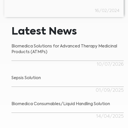
16/02/2024
Latest News
Medical Advice Disclaimer
Biomedica Solutions for Advanced Therapy Medicinal
ZRIEKNUTIE SA ZODPOVEDNOSTI: TÁTO WEBOVÁ
Products (ATMPs)
STRÁNKA NEPOSKYTUJE LEKÁRSKE PORADENSTVO
Informácie vrátane textu, grafiky, obrázkov a iných materiálov
obsiahnutých na tejto webovej stránke slúžia len na informačné účely a
niekedy sú určené len pre zdravotníckych pracovníkov. Vlastník tejto webovej
10/07/2026
stránky nezodpovedá za žiadne chyby, nepresnosti alebo nezrovnalosti,
ktoré môže táto webová stránka alebo prepojený obsah obsahovať.
Materiál na tejto stránke nenahrádza odborné lekárske poradenstvo,
diagnózu alebo liečbu. Pred začatím nového liečebného režimu sa vždy
Sepsis Solution
poraďte so svojím lekárom alebo iným kvalifikovaným zdravotníckym
pracovníkom o všetkých otázkach týkajúcich sa vášho zdravia alebo liečby a
Som zdravotnícky pracovník
vždy rešpektujte odborné zdravotné odporúčania a neodkladajte ich
používanie, aj keď ste sa o nich dočítali na tejto webovej stránke.
Vyberte svoj trh :
01/09/2025
Biomedica Consumables/Liquid Handling Solution
14/04/2025