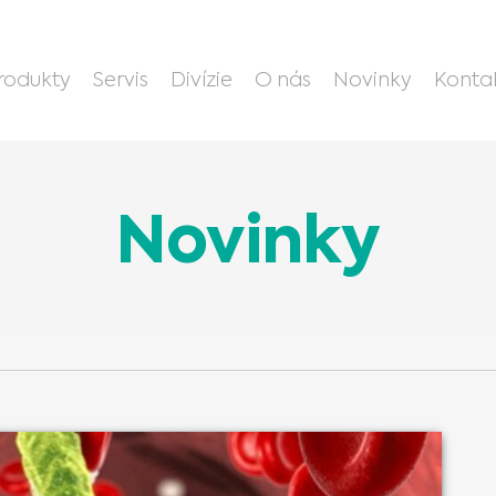
rodukty
Servis
Divízie
O nás
Novinky
Konta
Novinky