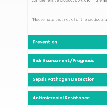
comprehensive product portfolio in the fie
*Please note that not all of the products ar
Prevention
Risk Assessment/Prognosis
Sepsis Pathogen Detection
Antimicrobial Resistance