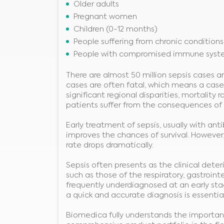
Older adults
Pregnant women
Children (0-12 months)
People suffering from chronic conditions
People with compromised immune syst
There are almost 50 million sepsis cases ar
cases are often fatal, which means a case
significant regional disparities, mortalit
patients suffer from the consequences of se
Early treatment of sepsis, usually with ant
improves the chances of survival. However,
rate drops dramatically.
Sepsis often presents as the clinical det
such as those of the respiratory, gastrointes
frequently underdiagnosed at an early stage 
a quick and accurate diagnosis is essential
Biomedica fully understands the importanc