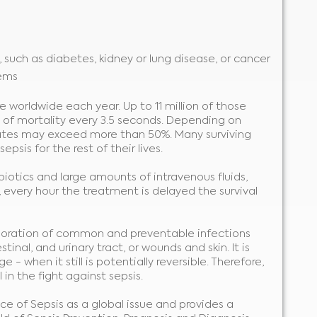
, such as diabetes, kidney or lung disease, or cancer
ems
e worldwide each year. Up to 11 million of those
 of mortality every 3.5 seconds. Depending on
y rates may exceed more than 50%. Many surviving
psis for the rest of their lives.
ibiotics and large amounts of intravenous fluids,
 every hour the treatment is delayed the survival
erioration of common and preventable infections
tinal, and urinary tract, or wounds and skin. It is
- when it still is potentially reversible. Therefore,
 in the fight against sepsis.
e of Sepsis as a global issue and provides a