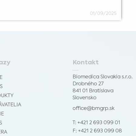
01/09/2025
azy
Kontakt
Biomedica Slovakia s.r.o.
E
Drobného 27
S
841 01 Bratislava
UKTY
Slovensko
VATELIA
office@bmgrp.sk
IE
T: +421 2 693 099 01
S
F: +421 2 693 099 08
ÉRA