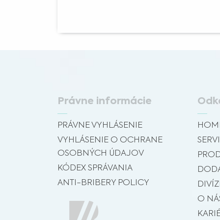
Právne informácie
Odk
PRÁVNE VYHLÁSENIE
HOM
VYHLÁSENIE O OCHRANE
SERVI
OSOBNÝCH ÚDAJOV
PROD
KÓDEX SPRÁVANIA
DODÁ
ANTI-BRIBERY POLICY
DIVÍZ
O NÁ
KARI