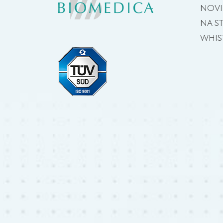
NOV
NA S
WHIS