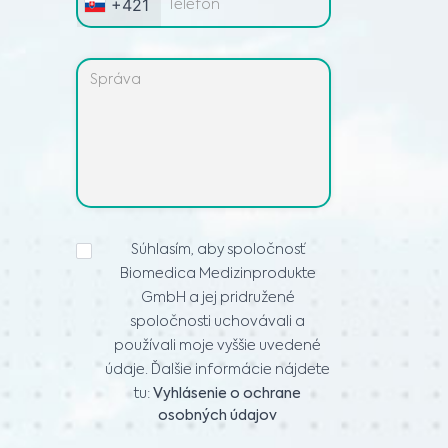
+421
VYHLÁSENIE
Súhlasím, aby spoločnosť
O
Biomedica Medizinprodukte
OCHRANE
OSOBNÝCH
GmbH a jej pridružené
ÚDAJOV
*
spoločnosti uchovávali a
používali moje vyššie uvedené
údaje. Ďalšie informácie nájdete
tu:
Vyhlásenie o ochrane
osobných údajov