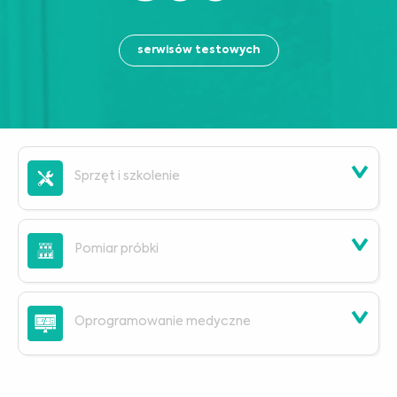
serwisów testowych
Sprzęt i szkolenie
Pomiar próbki
Oprogramowanie medyczne