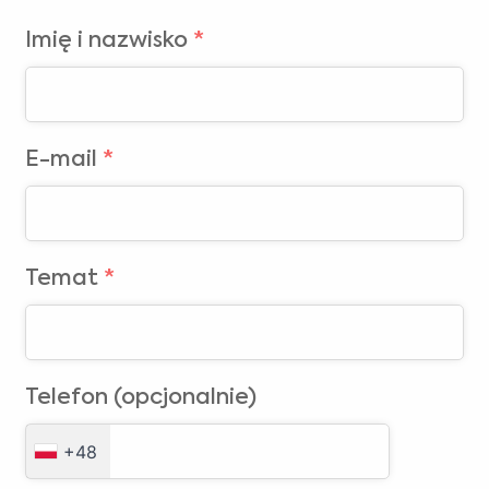
Imię i nazwisko
*
Medical Advice Disclaimer
E-mail
*
ZRZECZENIE SIĘ ODPOWIEDZIALNOŚCI: NINIEJSZA
STRONA NIE UDZIELA PORAD MEDYCZNYCH
Informacje, w tym między innymi tekst, grafika, obrazy i inne materiały na
tej stronie służą celom informacyjnym i czasami są przeznaczone wyłącznie
dla pracowników służby zdrowia. Właściciel tej strony nie ponosi
odpowiedzialności za jakiekolwiek błędy, nieścisłości lub nieprawidłowości,
które może zawierać ta strona lub wszelkie powiązane treści.
Żaden materiał na tej stronie nie ma na celu zastąpienia profesjonalnej
porady medycznej, diagnozy lub leczenia. W przypadku jakichkolwiek pytań
Temat
*
dotyczących chorób lub leczenia przed podjęciem nowego schematu
leczenia zawsze należy zasięgnąć porady lekarza lub innego
Jestem pracownikiem służby zdrowia
wykwalifikowanego pracownika służby zdrowia. Nie należy lekceważyć
profesjonalnej porady medycznej ani opóźniać jej zasięgnięcia z powodu
Wybierz kraj :
informacji znajdujących się na tej stronie internetowej.
Telefon (opcjonalnie)
+48