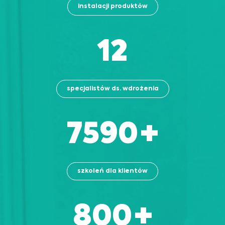
instalacji produktów
13
specjalistów ds. wdrożenia
8310
+
szkoleń dla klientów
883
+