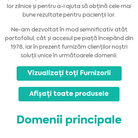
lor zilnice și pentru a-i ajuta să obțină cele mai
bune rezultate pentru pacienții lor.
Ne-am dezvoltat în mod semnificativ atât
portofoliul, cât și accesul pe piață începând din
1978, iar în prezent furnizăm clienților noștri
soluții unice în următoarele domenii:
Vizualizați toți Furnizorii
Afișați toate produsele
Medical Advice Disclaimer
DECLINAREA RESPONSABILITĂȚII: ACEST SITE NU OFERĂ
SFATURI MEDICALE
Informațiile, inclusiv, dar fără a se limita la acestea, textul, grafica, imaginile
Domenii principale
și alte materiale conținute pe acest site web au un scop informativ și, uneori,
sunt limitate doar la profesioniștii din domeniul sănătății. Titularul acestui
site web nu poate fi tras la răspundere pentru orice erori, inexactități sau
nereguli pe care le poate conține acest site web sau orice conținut legat de
acesta.
Niciun material de pe acest site nu este menit să înlocuiască sfatul,
diagnosticul sau tratamentul medical profesionist. Solicitați întotdeauna