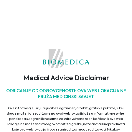
Pročitajte više...
Medical Advice Disclaimer
ODRICANJE OD ODGOVORNOSTI: OVA WEB LOKACIJA NE
PRUŽA MEDICINSKI SAVJET
Biomedica Multiplex Solutions
Ove informacije, uključujući bez ograničenja tekst, grafičke prikaze, slike i
druge materijale sadržane na ovoj web lokaciji služe u informativne svrhe i
ponekada su ograničene samo za zdravstvene radnike. Vlasnik ove web
Biomedica is your go to partner for modern and
lokacije ne može snositi odgovornost za greške, netačnosti ili nepravilnosti
best in class multiplex solutions and workflows that
koje ova web lokacija ili povezani sadržaj mogu sadržavati. Nikakav
fit the needs of every research institution and ...