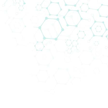
Biomedica Solutions for
Advanced Therapy Medicinal
Products (ATMPs)
Advanced Therapy Medicinal Products (ATMPs) mark
a new chapter in medicine. Beyond traditional
small molecules and biologics, ATMPs use living cells,
...
Pročitajte više...